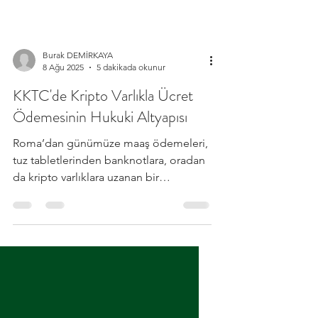
Burak DEMİRKAYA
8 Ağu 2025
5 dakikada okunur
KKTC'de Kripto Varlıkla Ücret
Ödemesinin Hukuki Altyapısı
Roma’dan günümüze maaş ödemeleri,
tuz tabletlerinden banknotlara, oradan
da kripto varlıklara uzanan bir
yolculukta evrim geçirdi. Peki, Kuzey
Kıbrıs Türk Cumhuriyeti'nde (KKTC)
çalışanların maaşları Bitcoin veya
stablecoin'ler gibi dijital varlıklarla
ödenebilir mi? Yazımız, bu sorunun
cevabını özel ve kamu sektörü