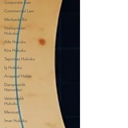
Corporate Law
Commercial Law
Medyada Biz
Sözleşmeler
Hukuku
Aile Hukuku
Kira Hukuku
Taşınmaz Hukuku
İş Hukuku
Anayasal Haklar
Danışmanlık
Hizmetleri
Vatandaşlık
Hukuku
Mevzuat
İmar Hukuku