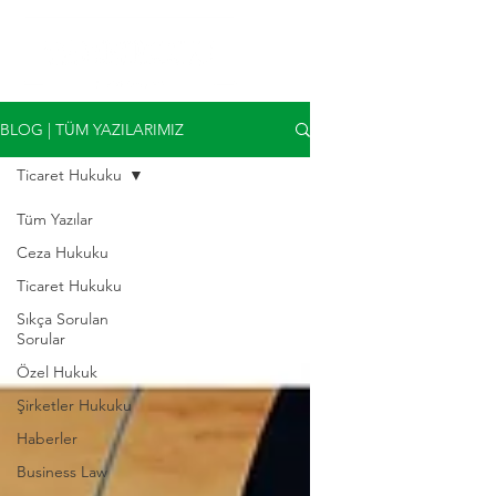
BLOG | TÜM YAZILARIMIZ
Ticaret Hukuku
Tüm Yazılar
Ceza Hukuku
Ticaret Hukuku
Sıkça Sorulan
Sorular
Özel Hukuk
Şirketler Hukuku
Haberler
Business Law