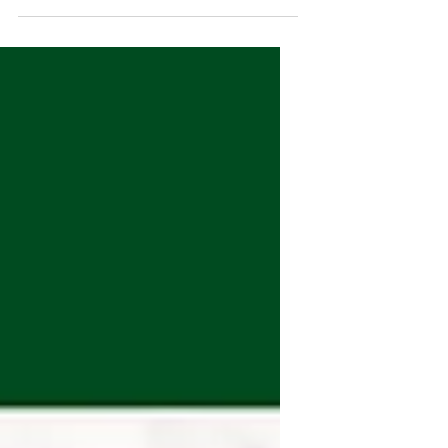
İntihar