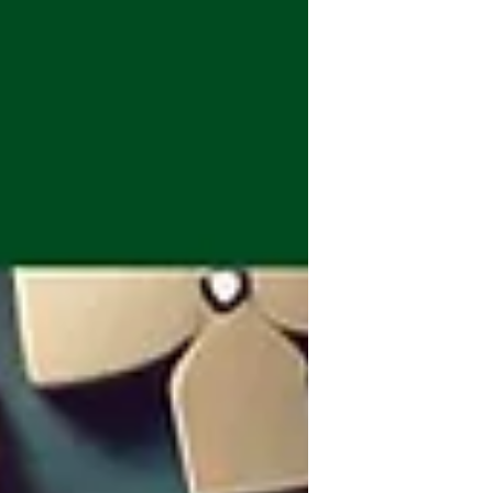
çalışanları için ayrı ayrı inceliyor. KKTC
mevzuatına göre, özel sektörde belirli
şartlar altında kripto para ile maaş
ödemesi mümkünken, kamu çalışanları
için me