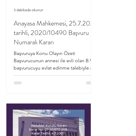
3 dakikada okunur
Anayasa Mahkemesi, 25.7.2023
tarihli, 2020/10490 Başvuru
Numaralı Kararı
Başvuruya Konu Olayın Özeti
Başvurucunun annesi ile evli olan B.V.
başvurucuyu evlat edinme talebiyle aile
mahkemesinde dava açmıştır....