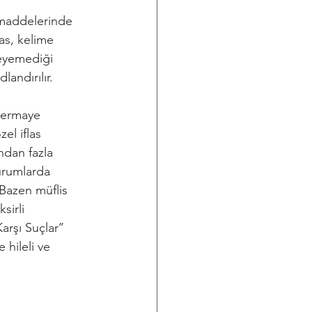
. maddelerinde 
as, kelime 
deyemediği 
landırılır.
sermaye 
el iflas 
ndan fazla 
urumlarda 
 Bazen müflis 
sirli 
rşı Suçlar’’ 
 hileli ve 