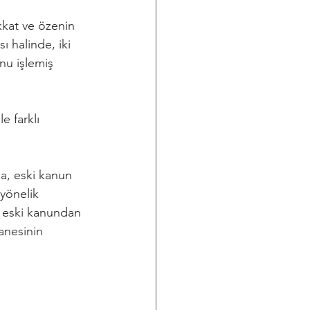
kkat ve özenin 
ı halinde, iki 
unu işlemiş 
 farklı 
sa, eski kanun 
yönelik 
 eski kanundan 
anesinin 