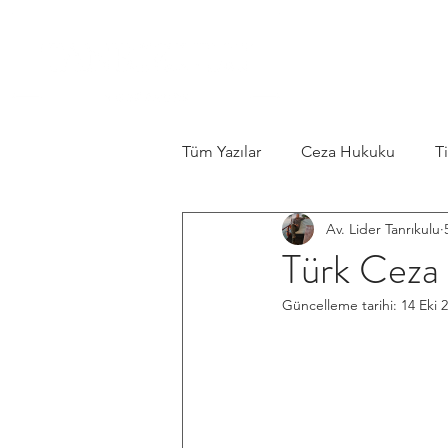
HAKKIMIZ
Tüm Yazılar
Ceza Hukuku
T
Av. Lider Tanrıkulu
Haberler
Business Law
Türk Ceza 
Güncelleme tarihi:
14 Eki 
Aile Hukuku
Kira Hukuku
Vatandaşlık Hukuku
Mevzu