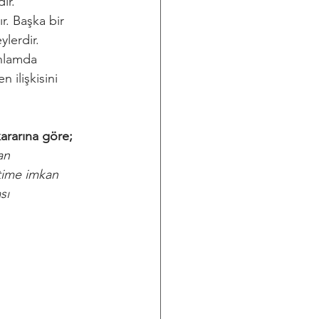
ır.
r. Başka bir 
lerdir.
anlamda 
 ilişkisini 
kararına göre; 
an 
etime imkan 
sı 