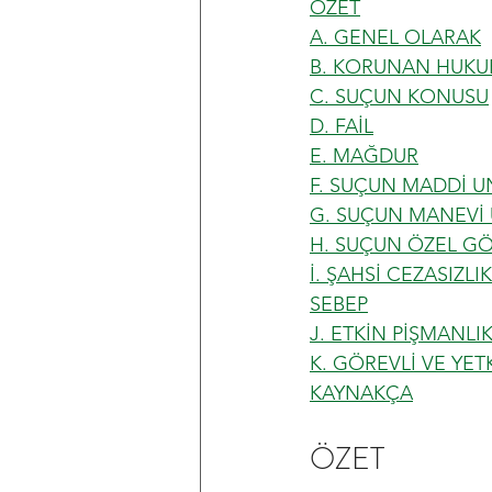
ÖZET
A. GENEL OLARAK
B. KORUNAN HUKU
C. SUÇUN KONUSU
D. FAİL
E. MAĞDUR
F. SUÇUN MADDİ 
G. SUÇUN MANEVİ
H. SUÇUN ÖZEL GÖ
İ. ŞAHSİ CEZASIZL
SEBEP
J. ETKİN PİŞMANLI
K. GÖREVLİ VE YE
KAYNAKÇA
ÖZET