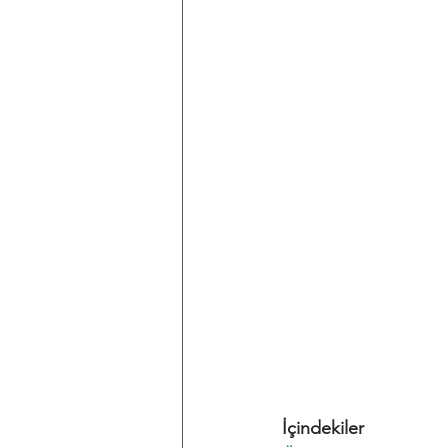
Kat Mülkiyeti Kanunu
Reka
İçindekiler