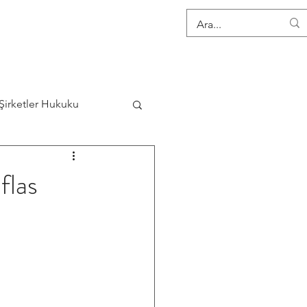
KARİYER
İLETİŞİM
Şirketler Hukuku
Sözleşmeler Hukuku
flas
Danışmanlık Hizmetleri
 Korunması