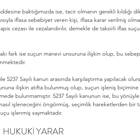
esine baktığımızda ise, tacir olmanın gerekli kıldığı di
ıyla iflasa sebebiyet veren kişi, iflasa karar verilmiş olmas
apis cezası ile cezalandırılır, demekle de taksirli iflas suç
ki fark ise suçun manevi unsuruna ilişkin olup, bu sebeple
nmektedir.
ile 5237 Sayılı kanun arasında karşılaştırma yapılacak olur
ununa ilişkin atıfta bulunmuş olup, suçun işleniş biçimine 
mede bulunmamıştır. 5237 Sayılı kanunun ise, bu yönüyle
nasıl işleneceğini öngörmüş, seçimlik hareketlerden bir t
 suçu işlenmiş saymaktadır.
 HUKUKİ YARAR