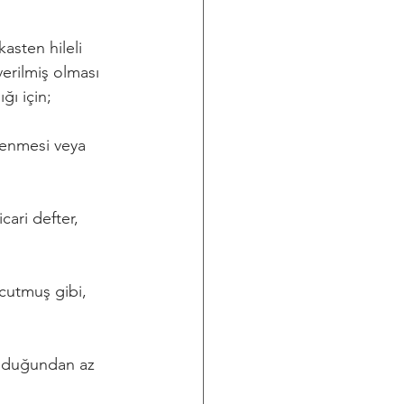
asten hileli 
verilmiş olması 
ığı için;
zlenmesi veya 
cari defter, 
vcutmuş gibi, 
olduğundan az 