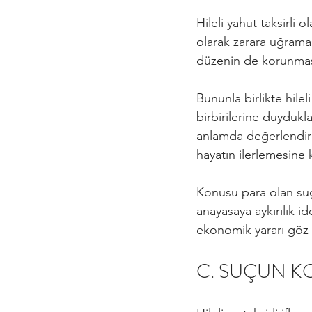
Hileli yahut taksirli 
olarak zarara uğrama
düzenin de korunmas
Bununla birlikte hilel
birbirilerine duydukla
anlamda değerlendiri
hayatın ilerlemesine 
Konusu para olan suç
anayasaya aykırılık 
ekonomik yararı göz 
C. SUÇUN 