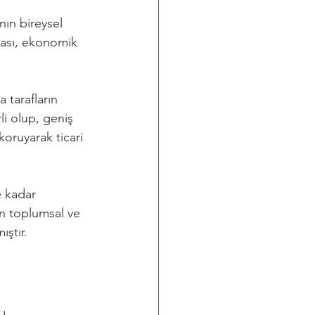
nın bireysel 
ması, ekonomik 
 tarafların 
li olup, geniş 
oruyarak ticari 
e kadar 
n toplumsal ve 
ştır.