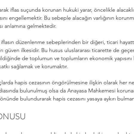
olarak iflas suçunda korunan hukuki yarar, öncelikle alacaklı
sını engellemektir. Bu sebeple alacağın varlığının korun
ı anlamına gelmektedir.
i iflasın düzenlenme sebeplerinden bir diğeri, ticari hayatta
rı güven ilkesidir. Bu husus uluslararası ticarette de geçer
ldiğinde de toplumun ve toplumların ekonomik yapısını k
katkı sağlamak ve korumaktır.
larda hapis cezasının öngörülmesine ilişkin olarak her n
iddiasında bulunulmuş olsa da Anayasa Mahkemesi koruna
önünde bulundurarak hapis cezasını yasaya aykırı bulmamı
KONUSU