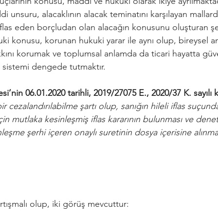
as suçlarının konusu, maddi ve hukuki olarak ikiye ayrılmaktad
i unsuru, alacaklının alacak teminatını karşılayan mallardı
iflas eden borçludan olan alacağın konusunu oluşturan şey
ki konusu, korunan hukuki yarar ile aynı olup, bireysel 
kkını korumak ve toplumsal anlamda da ticari hayatta güven
 sistemi dengede tutmaktır.
si’nin 06.01.2020 tarihli, 2019/27075 E., 2020/37 K. sayılı 
bir cezalandırılabilme şartı olup, sanığın hileli iflas suçund
için mutlaka kesinleşmiş iflas kararının bulunması ve den
leşme şerhi içeren onaylı suretinin dosya içerisine alınma
tışmalı olup, iki görüş mevcuttur: