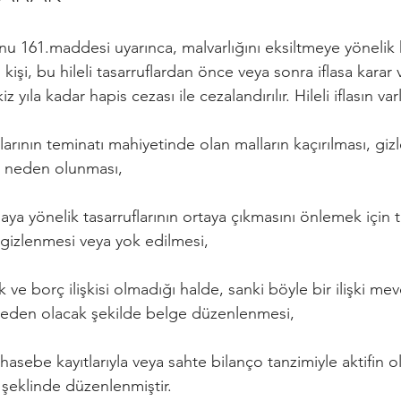
 161.maddesi uyarınca, malvarlığını eksiltmeye yönelik k
kişi, bu hileli tasarruflardan önce veya sonra iflasa karar 
z yıla kadar hapis cezası ile cezalandırılır. Hileli iflasın varl
klarının teminatı mahiyetinde olan malların kaçırılması, gi
a neden olunması,
aya yönelik tasarruflarının ortaya çıkmasını önlemek için ti
 gizlenmesi veya yok edilmesi,
 ve borç ilişkisi olmadığı halde, sanki böyle bir ilişki me
neden olacak şekilde belge düzenlenmesi,
asebe kayıtlarıyla veya sahte bilanço tanzimiyle aktifin 
 şeklinde düzenlenmiştir.