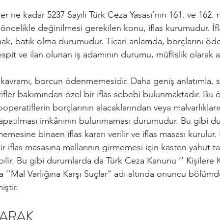
as her ne kadar 5237 Sayılı Türk Ceza Yasası’nın 161. ve 162
ncelikle değinilmesi gerekilen konu, iflas kurumudur. İfl
tmak, batık olma durumudur. Ticari anlamda, borçlarını ö
spit ve ilan olunan iş adamının durumu, müflislik olarak ad
 kavramı, borcun ödenmemesidir. Daha geniş anlatımla, 
tifler bakımından özel bir iflas sebebi bulunmaktadır. Bu öz
ooperatiflerin borçlarının alacaklarından veya malvarlıkları
kapatılması imkânının bulunmaması durumudur. Bu gibi d
mesine binaen iflas kararı verilir ve iflas masası kurulur.
iflas masasına mallarının girmemesi için kasten yahut tak
ilir. Bu gibi durumlarda da Türk Ceza Kanunu ‘’ Kişilere Ka
da ‘’Mal Varlığına Karşı Suçlar’’ adı altında onuncu bölümde
iştir.
LARAK