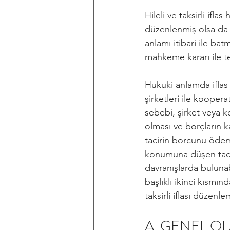
Hileli ve taksirli ifl
düzenlenmiş olsa da ö
anlamı itibari ile ba
mahkeme kararı ile te
Hukuki anlamda iflas
şirketleri ile koopera
sebebi, şirket veya k
olması ve borçların 
tacirin borcunu ödeme
konumuna düşen tacir 
davranışlarda bulunab
başlıklı ikinci kısmın
taksirli iflası düzenlem
A. GENEL O