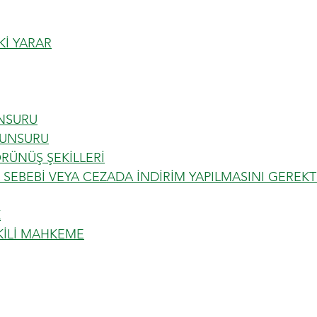
Kİ YARAR
UNSURU
 UNSURU
RÜNÜŞ ŞEKİLLERİ
IK SEBEBİ VEYA CEZADA İNDİRİM YAPILMASINI GEREKT
K
TKİLİ MAHKEME