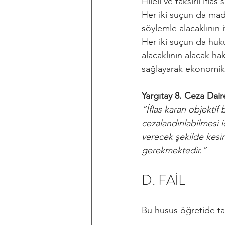
Hileli ve taksirli ifl
Her iki suçun da madd
söylemle alacaklının 
Her iki suçun da huku
alacaklının alacak ha
sağlayarak ekonomik
Yargıtay 8. Ceza Daire
“İflas kararı objektif 
cezalandırılabilmesi 
verecek şekilde kesin
gerekmektedir.”
D. FAİL
Bu husus öğretide tar