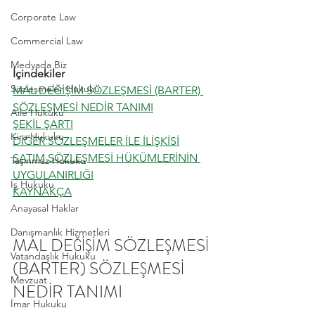
Corporate Law
Commercial Law
Medyada Biz
İçindekiler
Sözleşmeler Hukuku
MAL DEĞİŞİM SÖZLEŞMESİ (BARTER) 
SÖZLEŞMESİ NEDİR TANIMI
Aile Hukuku
ŞEKİL ŞARTI
Kira Hukuku
DİĞER SÖZLEŞMELER İLE İLİŞKİSİ
SATIM SÖZLEŞMESİ HÜKÜMLERİNİN 
Taşınmaz Hukuku
UYGULANIRLIĞI
İş Hukuku
KAYNAKÇA
Anayasal Haklar
Danışmanlık Hizmetleri
MAL DEĞİŞİM SÖZLEŞMESİ 
Vatandaşlık Hukuku
(BARTER) SÖZLEŞMESİ 
Mevzuat
NEDİR TANIMI
İmar Hukuku