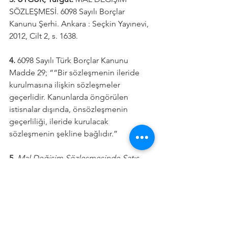
SÖZLEŞMESİ. 6098 Sayılı Borçlar 
Kanunu Şerhi. Ankara : Seçkin Yayınevi, 
2012, Cilt 2, s. 1638.
4. 
6098 Sayılı Türk Borçlar Kanunu 
Madde 29; ““Bir sözleşmenin ileride 
kurulmasına ilişkin sözleşmeler 
geçerlidir. Kanunlarda öngörülen 
istisnalar dışında, önsözleşmenin 
geçerliliği, ileride kurulacak 
sözleşmenin şekline bağlıdır.”
5. 
Mal Değişim Sözleşmesinde Satış 
Hükümlerinin Uygulanması. 
BALKIR, 
Başak.
 28, Kocaeli : Kocaeli Üniversitesi 
Sosyal Bilimler Dergisi, 2014.
6. UYAR, Turgut. 
Mal Değişim 