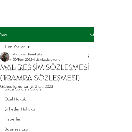
Yazı
Tüm Yazılar
Av. Lider Tanrıkulu
Tüm Yazılar
30 Tem 2022
4 dakikada okunur
MAL DEĞİŞİM SÖZLEŞMESİ
Ceza Hukuku
(TRAMPA SÖZLEŞMESİ)
Ticaret Hukuku
Güncelleme tarihi:
3 Eki 2023
Sıkça Sorulan Sorular
Özel Hukuk
Şirketler Hukuku
Haberler
Business Law