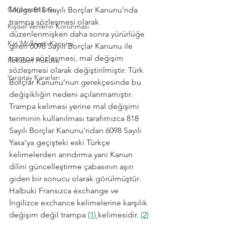
Corporate Law
Mülga 818 Sayılı Borçlar Kanunu’nda 
trampa sözleşmesi olarak 
Kişisel Verilerin Korunması
düzenlenmişken daha sonra yürürlüğe 
Kat Mülkiyeti Kanunu
giren 6098 Sayılı Borçlar Kanunu ile 
trampa sözleşmesi, mal değişim 
Rekabet Hukuku
sözleşmesi olarak değiştirilmiştir. Türk 
Yargıtay Kararları
Borçlar Kanunu’nun gerekçesinde bu 
değişikliğin nedeni açılanmamıştır. 
Trampa kelimesi yerine mal değişimi 
teriminin kullanılması tarafımızca 818 
Sayılı Borçlar Kanunu’ndan 6098 Sayılı 
Yasa’ya geçişteki eski Türkçe 
kelimelerden arındırma yani Kanun 
dilini güncelleştirme çabasının aşırı 
giden bir sonucu olarak görülmüştür. 
Halbuki Fransızca éxchange ve 
İngilizce exchance kelimelerine karşılık 
değişim değil trampa 
(1) 
kelimesidir. 
(2)