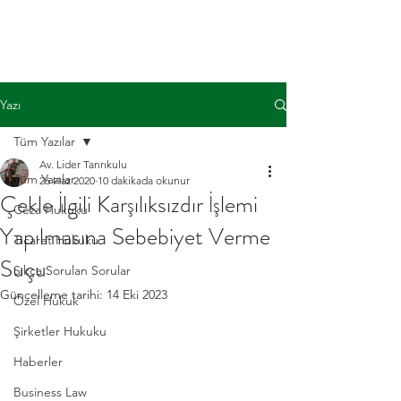
Yazı
Tüm Yazılar
Av. Lider Tanrıkulu
Tüm Yazılar
26 Haz 2020
10 dakikada okunur
Çekle İlgili Karşılıksızdır İşlemi
Ceza Hukuku
Yapılmasına Sebebiyet Verme
Ticaret Hukuku
Suçu
Sıkça Sorulan Sorular
Güncelleme tarihi:
14 Eki 2023
Özel Hukuk
Şirketler Hukuku
Haberler
Business Law