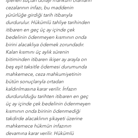
işlenen suçtan dolayı mahkûm olanların 
cezalarının infazı, bu maddenin 
yürürlüğe girdiği tarih itibarıyla 
durdurulur. Hükümlü tahliye tarihinden 
itibaren en geç üç ay içinde çek 
bedelinin ödenmeyen kısmının onda 
birini alacaklıya ödemek zorundadır. 
Kalan kısmını üç aylık sürenin 
bitiminden itibaren ikişer ay arayla on 
beş eşit taksitle ödemesi durumunda 
mahkemece, ceza mahkumiyetinin 
bütün sonuçlarıyla ortadan 
kaldırılmasına karar verilir. İnfazın 
durdurulduğu tarihten itibaren en geç 
üç ay içinde çek bedelinin ödenmeyen 
kısmının onda birinin ödenmediği 
takdirde alacaklının şikayeti üzerine 
mahkemece hükmün infazının 
devamına karar verilir. Hükümlü 