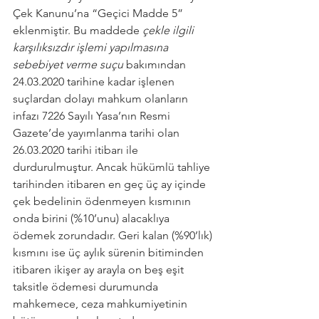
Çek Kanunu’na “Geçici Madde 5” 
eklenmiştir. Bu maddede 
çekle ilgili 
karşılıksızdır işlemi yapılmasına 
sebebiyet verme suçu
 bakımından 
24.03.2020 tarihine kadar işlenen 
suçlardan dolayı mahkum olanların 
infazı 7226 Sayılı Yasa’nın Resmi 
Gazete’de yayımlanma tarihi olan 
26.03.2020 tarihi itibarı ile 
durdurulmuştur. Ancak hükümlü tahliye 
tarihinden itibaren en geç üç ay içinde 
çek bedelinin ödenmeyen kısmının 
onda birini (%10’unu) alacaklıya 
ödemek zorundadır. Geri kalan (%90’lık) 
kısmını ise üç aylık sürenin bitiminden 
itibaren ikişer ay arayla on beş eşit 
taksitle ödemesi durumunda 
mahkemece, ceza mahkumiyetinin 