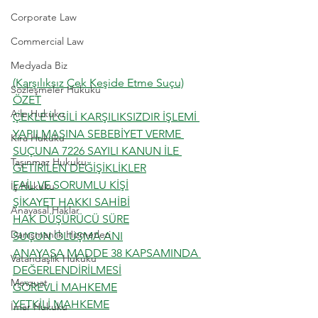
Corporate Law
Commercial Law
Medyada Biz
(Karşılıksız Çek Keşide Etme Suçu)
Sözleşmeler Hukuku
ÖZET
Aile Hukuku
ÇEKLE İLGİLİ KARŞILIKSIZDIR İŞLEMİ 
YAPILMASINA SEBEBİYET VERME 
Kira Hukuku
SUÇUNA 7226 SAYILI KANUN İLE 
Taşınmaz Hukuku
GETİRİLEN DEĞİŞİKLİKLER
FAİL VE SORUMLU KİŞİ
İş Hukuku
ŞİKAYET HAKKI SAHİBİ
Anayasal Haklar
HAK DÜŞÜRÜCÜ SÜRE
Danışmanlık Hizmetleri
SUÇUN OLUŞMA ANI
ANAYASA MADDE 38 KAPSAMINDA 
Vatandaşlık Hukuku
DEĞERLENDİRİLMESİ
Mevzuat
GÖREVLİ MAHKEME
YETKİLİ MAHKEME
İmar Hukuku