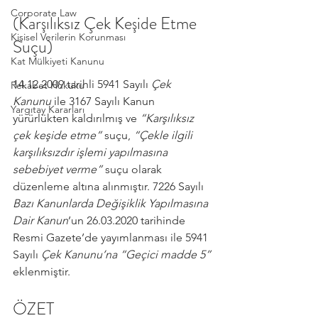
Corporate Law
(Karşılıksız Çek Keşide Etme 
Kişisel Verilerin Korunması
Suçu)
Kat Mülkiyeti Kanunu
14.12.2009 tarihli 5941 Sayılı 
Çek 
Rekabet Hukuku
Kanunu
 ile 3167 Sayılı Kanun 
Yargıtay Kararları
yürürlükten kaldırılmış ve 
“Karşılıksız 
çek keşide etme”
 suçu, 
“Çekle ilgili 
karşılıksızdır işlemi yapılmasına 
sebebiyet verme”
 suçu olarak 
düzenleme altına alınmıştır. 7226 Sayılı 
Bazı Kanunlarda Değişiklik Yapılmasına 
Dair Kanun
’un 26.03.2020 tarihinde 
Resmi Gazete’de yayımlanması ile 5941 
Sayılı 
Çek Kanunu’na “Geçici madde 5”
eklenmiştir.
ÖZET