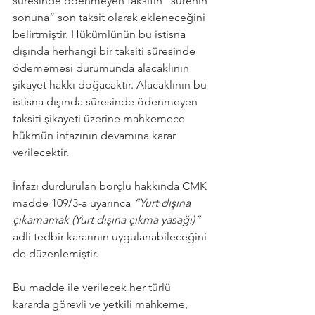
süresinde ödenmeyen taksitin “sürenin 
sonuna” son taksit olarak ekleneceğini 
belirtmiştir. Hükümlünün bu istisna 
dışında herhangi bir taksiti süresinde 
ödememesi durumunda alacaklının 
şikayet hakkı doğacaktır. Alacaklının bu 
istisna dışında süresinde ödenmeyen 
taksiti şikayeti üzerine mahkemece 
hükmün infazının devamına karar 
verilecektir.
İnfazı durdurulan borçlu hakkında CMK 
madde 109/3-a uyarınca 
“Yurt dışına 
çıkamamak (Yurt dışına çıkma yasağı)”
adli tedbir kararının uygulanabileceğini 
de düzenlemiştir.
Bu madde ile verilecek her türlü 
kararda görevli ve yetkili mahkeme, 