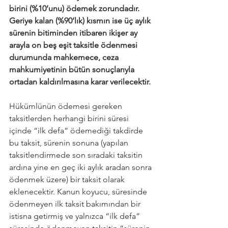
birini (%10’unu) ödemek zorundadır. 
Geriye kalan (%90’lık) kısmın ise üç aylık 
sürenin bitiminden itibaren ikişer ay 
arayla on beş eşit taksitle ödenmesi 
durumunda mahkemece, ceza 
mahkumiyetinin bütün sonuçlarıyla 
ortadan kaldırılmasına karar verilecektir.
Hükümlünün ödemesi gereken 
taksitlerden herhangi birini süresi 
içinde “ilk defa” ödemediği takdirde 
bu taksit, sürenin sonuna (yapılan 
taksitlendirmede son sıradaki taksitin 
ardına yine en geç iki aylık aradan sonra 
ödenmek üzere) bir taksit olarak 
eklenecektir. Kanun koyucu, süresinde 
ödenmeyen ilk taksit bakımından bir 
istisna getirmiş ve yalnızca “ilk defa” 