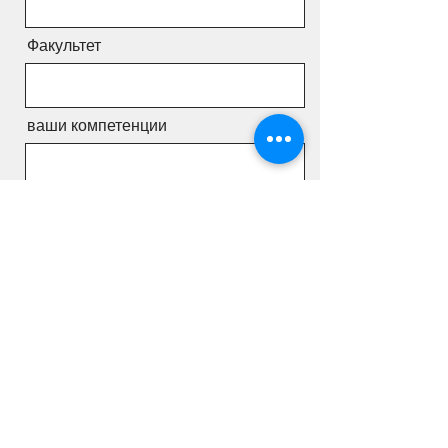
Факультет
ваши компетенции
Комментарии - Ваше сообщение
Вы можете отправить нам свое
резюме
Загрузить файл
Desteklenen dosyaları yükleyin (En fazla 15 MB)