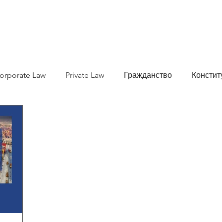
О НАС
РАБОЧИЕ МЕСТА
СТАТЬИ
КАРЬЕРА
КОМ
orporate Law
Private Law
Гражданство
Констит
ое право
коммерческое право
Миграционное прав
ое право
Корпоративное право
Арендное право