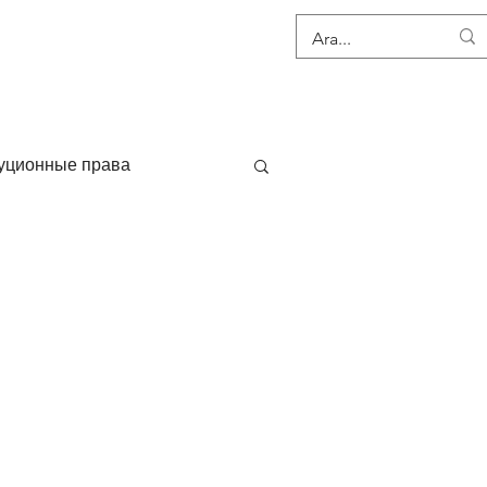
МУНИКАЦИЯ
уционные права
о
Права человека
право недвижимости