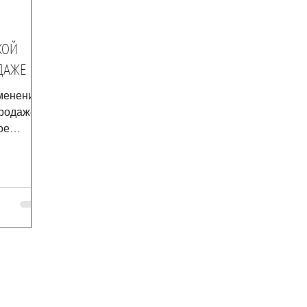
КОЙ
ДАЖЕ
именение
родаже с
ое
нное...