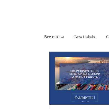
Все статьи
Ceza Hukuku
C
Частное право
договорн
Бизнес-право
гражданск